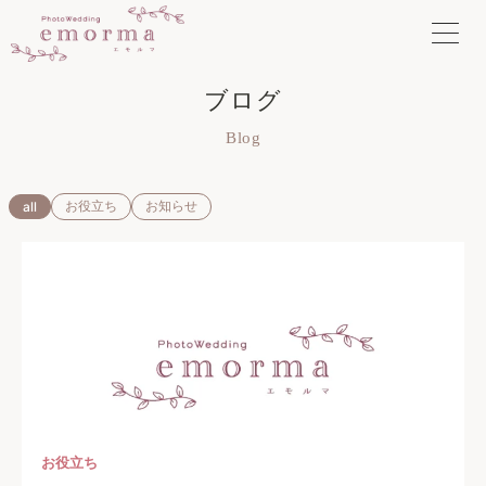
内
容
を
ス
ブログ
キ
ッ
Blog
プ
お役立ち
お知らせ
all
お役立ち