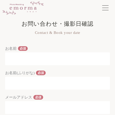
内
容
を
ス
お問い合わせ・撮影日確認
キ
ッ
Contact & Book your date
プ
お名前
必須
お名前(ふりがな)
必須
メールアドレス
必須