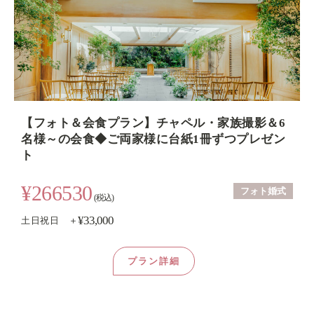
【フォト＆会食プラン】チャペル・家族撮影＆6
名様～の会食◆ご両家様に台紙1冊ずつプレゼン
ト
¥266530
フォト婚式
(税込)
¥33,000
土日祝日 ＋
プラン詳細