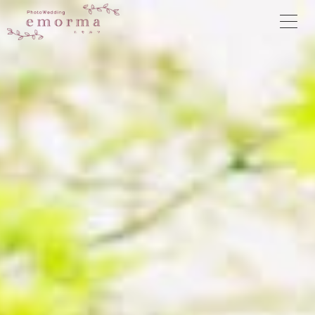
内
容
を
ス
キ
ッ
プ